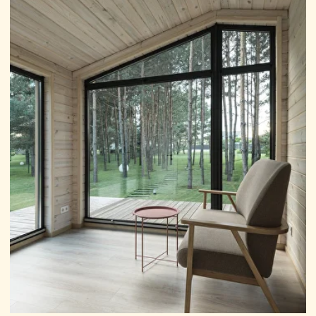
Zum Leben: Eine Lösung für
einen schnellen Start und das
Leben im eigenen Zuhause.
Bezahlbares
Haus
Für Wochenendhausbesitzer.
Wochenendhaus oder
Ferienhaus.
Bewegliches
Eigentum
Für das Geschäft: Ein Haus, das
auf einem Mietgrundstück
aufgestellt und bei Bedarf
transportiert werden kann.