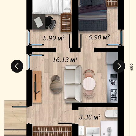
73 999€
Beratung anfordern
Ausstattung Dabl
Comfort
Dein Haus ist startklar – alles Weitere kannst
du im Konfigurator auswählen. In der
Basisausstattung erhältst du einen fertigen,
sauberen Raum:
Laminatboden und Zimmertüren
Steckdosen installiert, Verkabelung verlegt
Wasser - und Abwasserrohre sind im Haus
verlegt.