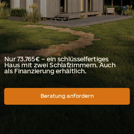
Nur 73.765 € – ein schlüsselfertiges
Haus mit zwei Schlafzimmern. Auch
als Finanzierung erhältlich.
Beratung anfordern
In einer Welt, in der Häuser
unerschwinglich werden,
bietet Dabl Comfort die
Möglichkeit, schon heute im
eigenen Zuhause zu leben.
Zum Preis eines Autos. Ohne lange
Hypothek. Ohne endlosen Bau.