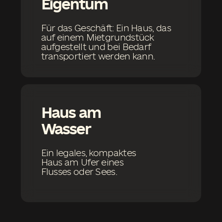
SCANDI UG Zum Feriengebiet 1
49849 Wilsum Deutschland
Wir sind in Europa und der Ukraine
scandi.nl
scandi.ua
Begleiten Sie uns in
den sozialen Medien
Impressum
Copyright © 2025 SCANDI
Datenschutz