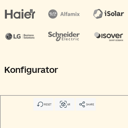
Haus am
Wasser
Ein legales, kompaktes
Haus am Ufer eines
Flusses oder Sees.