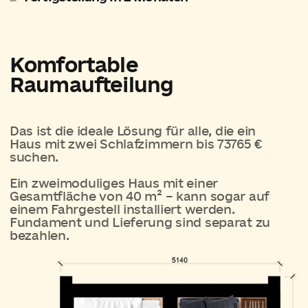
Schlafzimmer №1
6 м2
Schlafzimmer №2
6 м2
Küche-Wohnzimmer
16 м2
Badezimmer
3 м2
Gesamtfläche
40 м2
Festpreis